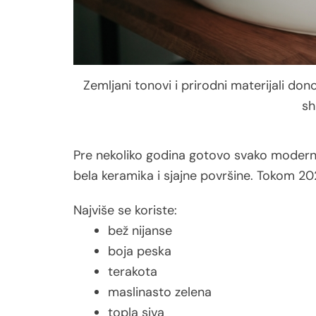
Zemljani tonovi i prirodni materijali don
sh
Pre nekoliko godina gotovo svako moderno k
bela keramika i sjajne površine. Tokom 202
Najviše se koriste:
bež nijanse
boja peska
terakota
maslinasto zelena
topla siva