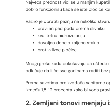
Najveća prednost vidi se u manjim kupati
dobro funkcionišu kada se iste pločice kori
Važno je obratiti pažnju na nekoliko stvari:
pravilan pad poda prema slivniku
kvalitetnu hidroizolaciju
dovoljno debelo kaljeno staklo
protivklizne pločice
Mnogi greše kada pokušavaju da uštede n
odlučuje da li će sve godinama raditi bez
Prema savetima proizvođača sanitarne op
između 1,5 i 2 procenta kako bi voda pravi
2. Zemljani tonovi menjaju 