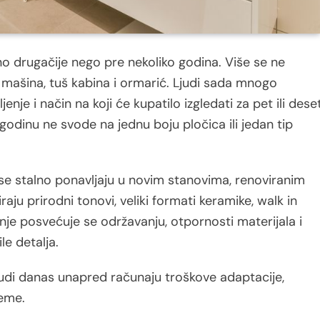
o drugačije nego pre nekoliko godina. Više se ne
mašina, tuš kabina i ormarić. Ljudi sada mnogo
ljenje i način na koji će kupatilo izgledati za pet ili dese
godinu ne svode na jednu boju pločica ili jedan tip
i se stalno ponavljaju u novim stanovima, renoviranim
 prirodni tonovi, veliki formati keramike, walk in
žnje posvećuje se održavanju, otpornosti materijala i
e detalja.
judi danas unapred računaju troškove adaptacije,
reme.