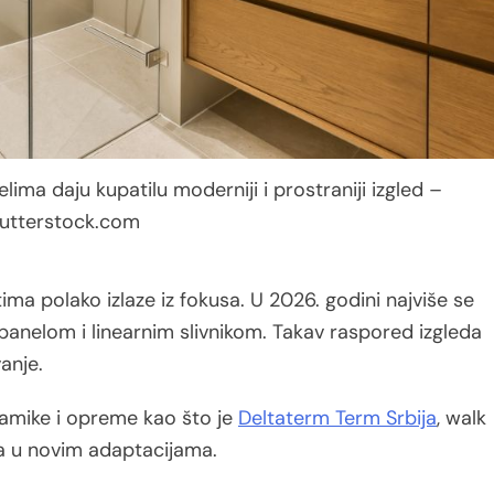
lima daju kupatilu moderniji i prostraniji izgled –
utterstock.com
ima polako izlaze iz fokusa. U 2026. godini najviše se
 panelom i linearnim slivnikom. Takav raspored izgleda
anje.
mike i opreme kao što je
Deltaterm Term Srbija
, walk
ma u novim adaptacijama.