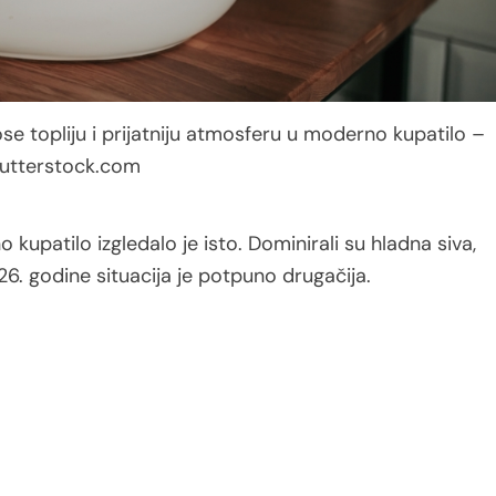
ose topliju i prijatniju atmosferu u moderno kupatilo –
utterstock.com
upatilo izgledalo je isto. Dominirali su hladna siva,
6. godine situacija je potpuno drugačija.