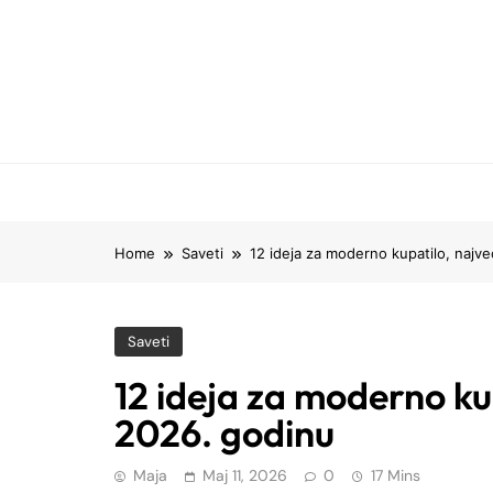
Skip
to
content
Home
Saveti
12 ideja za moderno kupatilo, najve
Saveti
12 ideja za moderno ku
2026. godinu
Maja
Maj 11, 2026
0
17 Mins