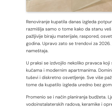
Renoviranje kupatila danas izgleda potpun
razmišlja samo o tome kako da stanu veš 
pažljivije biraju materijale, raspored, osvet
godina. Upravo zato se trendovi za 2026. 
nameštaja.
U praksi se izdvojilo nekoliko pravaca koj
kućama i modernim apartmanima. Dominiraju
tuševi i diskretno osvetljenje. Sve više pa
tome da kupatilo izgleda uredno bez gomil
Promenio se i način planiranja budžeta. L
vodoinstalaterskih radova, keramike i op