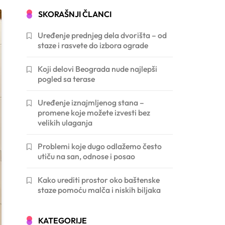
SKORAŠNJI ČLANCI
Uređenje prednjeg dela dvorišta – od
staze i rasvete do izbora ograde
Koji delovi Beograda nude najlepši
pogled sa terase
Uređenje iznajmljenog stana –
promene koje možete izvesti bez
velikih ulaganja
Problemi koje dugo odlažemo često
utiču na san, odnose i posao
Kako urediti prostor oko baštenske
staze pomoću malča i niskih biljaka
KATEGORIJE