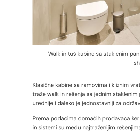
Walk in tuš kabine sa staklenim pane
sh
Klasične kabine sa ramovima i kliznim vrat
traže walk in rešenja sa jednim staklenim
urednije i daleko je jednostavniji za održav
Prema podacima domaćih prodavaca kera
in sistemi su među najtraženijim rešenji