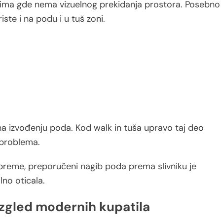
lima gde nema vizuelnog prekidanja prostora. Posebno
ste i na podu i u tuš zoni.
a izvođenju poda. Kod walk in tuša upravo taj deo
 problema.
reme, preporučeni nagib poda prema slivniku je
lno oticala.
izgled modernih kupatila