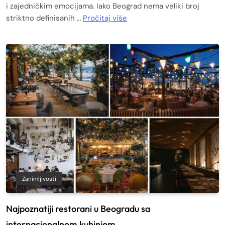
i zajedničkim emocijama. Iako Beograd nema veliki broj
striktno definisanih …
Pročitaj više
Zanimljivosti
Najpoznatiji restorani u Beogradu sa
internacionalnom kuhinjom