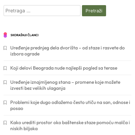
Pretraga
za:
SKORAŠNJI ČLANCI
Uređenje prednjeg dela dvorišta – od staze i rasvete do
izbora ograde
Koji delovi Beograda nude najlepši pogled sa terase
Uređenje iznajmljenog stana – promene koje možete
izvesti bez velikih ulaganja
Problemi koje dugo odlažemo često utiču na san, odnose i
posao
Kako urediti prostor oko baštenske staze pomoću malča i
niskih biljaka