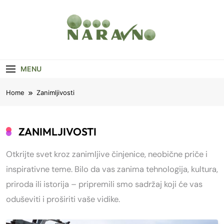
Skip
to
content
Naravno
Vesti, Saveti, Zanimljivosti
MENU
Home
Zanimljivosti
ZANIMLJIVOSTI
Otkrijte svet kroz zanimljive činjenice, neobične priče i
inspirativne teme. Bilo da vas zanima tehnologija, kultura,
priroda ili istorija – pripremili smo sadržaj koji će vas
oduševiti i proširiti vaše vidike.