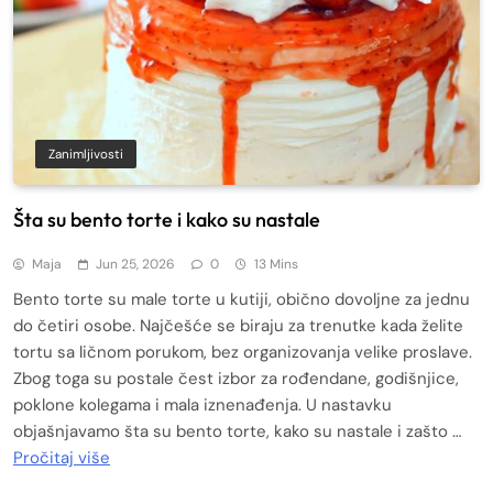
Zanimljivosti
Šta su bento torte i kako su nastale
Maja
Jun 25, 2026
0
13 Mins
Bento torte su male torte u kutiji, obično dovoljne za jednu
do četiri osobe. Najčešće se biraju za trenutke kada želite
tortu sa ličnom porukom, bez organizovanja velike proslave.
Zbog toga su postale čest izbor za rođendane, godišnjice,
poklone kolegama i mala iznenađenja. U nastavku
objašnjavamo šta su bento torte, kako su nastale i zašto …
Pročitaj više