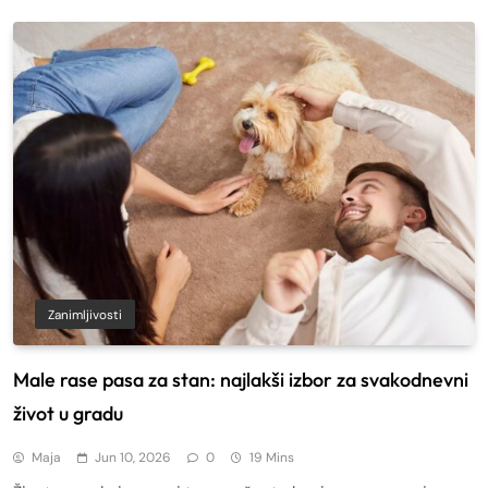
Zanimljivosti
Male rase pasa za stan: najlakši izbor za svakodnevni
život u gradu
Maja
Jun 10, 2026
0
19 Mins