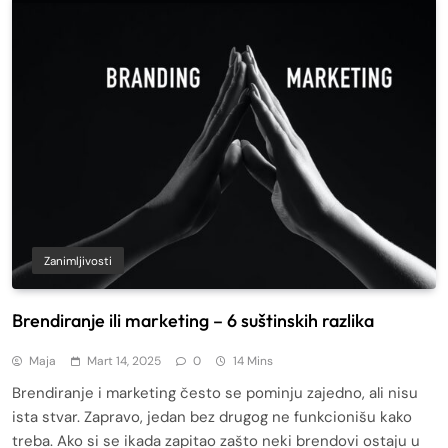
Zanimljivosti
Brendiranje ili marketing – 6 suštinskih razlika
Maja
Mart 14, 2025
0
14 Mins
Brendiranje i marketing često se pominju zajedno, ali nisu
ista stvar. Zapravo, jedan bez drugog ne funkcionišu kako
treba. Ako si se ikada zapitao zašto neki brendovi ostaju u