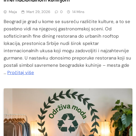
Maja
Mart 29, 2026
0
14 Mins
Beograd je grad u kome se susreću različite kulture, a to se
posebno vidi na njegovoj gastronomskoj sceni. Od
sofisticiranih fine dining restorana do urbanih rooftop
lokacija, prestonica Srbije nudi širok spektar
internacionalnih ukusa koji mogu zadovoljiti i najzahtevnije
gurmane. U nastavku donosimo preporuke restorana koji su
postali simbol savremene beogradske kuhinje – mesta gde
…
Pročitaj više