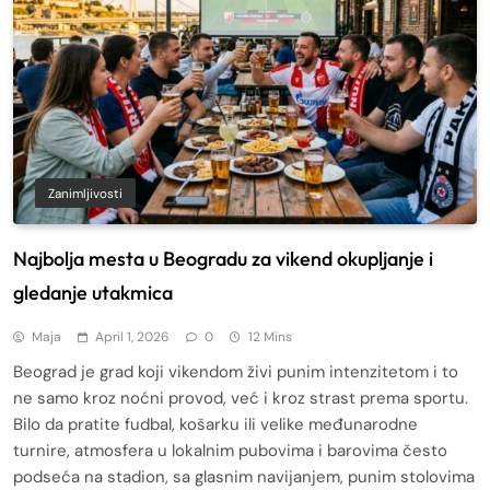
Zanimljivosti
Najbolja mesta u Beogradu za vikend okupljanje i
gledanje utakmica
Maja
April 1, 2026
0
12 Mins
Beograd je grad koji vikendom živi punim intenzitetom i to
ne samo kroz noćni provod, već i kroz strast prema sportu.
Bilo da pratite fudbal, košarku ili velike međunarodne
turnire, atmosfera u lokalnim pubovima i barovima često
podseća na stadion, sa glasnim navijanjem, punim stolovima