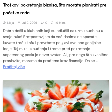
Troškovi pokretanja biznisa, šta morate planirati pre
početka rada
Maja
Jul 9, 2026
0
19 Mins
Dobro došli u klub onih koji su odlučili da uzmu sudbinu u
svoje ruke! Pretpostavljam da već danima ne spavate,
kuvate treću kafu i prevrćete po glavi sve one genijalne
ideje. Taj miks uzbuđenja i treme pred pokretanje
sopstvenog posla je neverovatan. Ali, pre nego što zvanično
proslavite, moramo da prođemo kroz finansije. Da se …
Pročitaj više