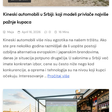
Kineski automobili u Srbiji: koji modeli privlače najviše
pažnje kupaca
Maja
April 16, 2026
0
16 Mins
Kineski automobili više nisu egzotika na našem tržištu. Ako
ste pre nekoliko godina razmišljali da li uopšte postoji
ozbiljna alternativa evropskim i japanskim brendovima,
danas je situacija potpuno drugačija. U salonima u Srbiji već
imate konkretan izbor, cene su često niže nego kod
konkurencije, a oprema i tehnologija su na nivou koji kupci
očekuju. Interesovanje …
Pročitaj više