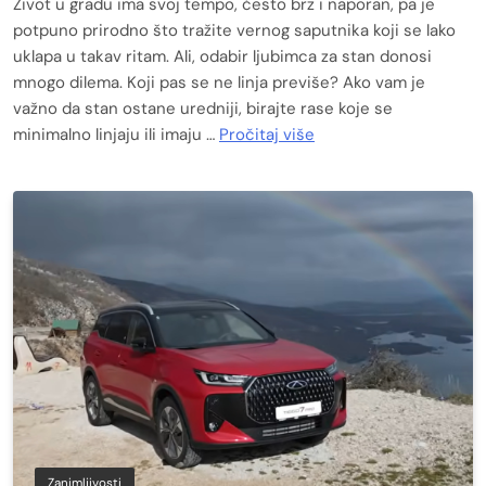
Život u gradu ima svoj tempo, često brz i naporan, pa je
potpuno prirodno što tražite vernog saputnika koji se lako
uklapa u takav ritam. Ali, odabir ljubimca za stan donosi
mnogo dilema. Koji pas se ne linja previše? Ako vam je
važno da stan ostane uredniji, birajte rase koje se
minimalno linjaju ili imaju …
Pročitaj više
Zanimljivosti