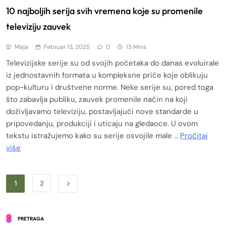
10 najboljih serija svih vremena koje su promenile
televiziju zauvek
Maja
Februar 13, 2025
0
13 Mins
Televizijske serije su od svojih početaka do danas evoluirale
iz jednostavnih formata u kompleksne priče koje oblikuju
pop-kulturu i društvene norme. Neke serije su, pored toga
što zabavlja publiku, zauvek promenile način na koji
doživljavamo televiziju, postavljajući nove standarde u
pripovedanju, produkciji i uticaju na gledaoce. U ovom
tekstu istražujemo kako su serije osvojile male …
Pročitaj
više
1
2
PRETRAGA