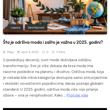
Lepota
Zanimljivosti
Šta je održiva moda i zašto je važna u 2025. godini?
Maja
April 4, 2025
0
11 Mins
U poslednjoj deceniji, svet mode doživljava ozbiljnu
transformaciju. Sve je više dokaza da brza moda ima
razorne posledice na planetu i društvo. Održiva moda, koja
je nekada bila nišna kategorija dostupna samo entuzijastima
i ekološki osvešćenim pojedincima, danas postaje globalni
standard. U 2025. godini, održiva moda više nije pitanje
izbora – ona je neophodnost. Kako …
Pročitaj više