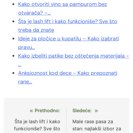
Kako otvoriti vino sa pampurom bez
otvarača? –…
Šta je lash lift i kako funkcioniše? Sve što
treba da znate
Ideje za pločice u kupatilu – Kako izabrati
pravu…
Kako izbeliti patike bez oštećenja materijala -
…
Anksioznost kod dece - Kako prepoznati
rane…
Kretanje
Prethodno:
Sledeće:
članka
Šta je lash lift i kako
Male rase pasa za
funkcioniše? Sve što
stan: najlakši izbor za