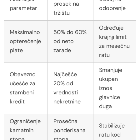
prosek na
parametar
odobrenje
tržištu
Određuje
Maksimalno
50% do 60%
krajnji limit
opterećenje
od neto
za mesečnu
plate
zarade
ratu
Smanjuje
Obavezno
Najčešće
ukupan
učešće za
20% od
iznos
stambeni
vrednosti
glavnice
kredit
nekretnine
duga
Ograničenje
Prosečna
Stabilizuje
kamatnih
ponderisana
ratu kod
stopa
stopa