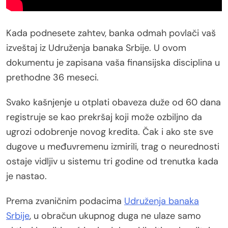
Kada podnesete zahtev, banka odmah povlači vaš
izveštaj iz Udruženja banaka Srbije. U ovom
dokumentu je zapisana vaša finansijska disciplina u
prethodne 36 meseci.
Svako kašnjenje u otplati obaveza duže od 60 dana
registruje se kao prekršaj koji može ozbiljno da
ugrozi odobrenje novog kredita. Čak i ako ste sve
dugove u međuvremenu izmirili, trag o neurednosti
ostaje vidljiv u sistemu tri godine od trenutka kada
je nastao.
Prema zvaničnim podacima
Udruženja banaka
Srbije
, u obračun ukupnog duga ne ulaze samo