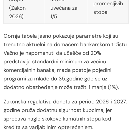
promenljivih
(Zakon
uvećana za
stopa
2026)
1/5
Gornja tabela jasno pokazuje parametre koji su
trenutno aktuelni na domaćem bankarskom tržištu.
Važno je napomenuti da učešće od 20%
predstavlja standardni minimum za većinu
komercijalnih banaka, mada postoje pojedini
programi za mlade do 35.godine gde se uz
dodatno obezbeđenje može tražiti i manje (1%).
Zakonska regulativa doneta za period 2026. i 2027.
godine pruža dodatnu sigurnost kupcima, jer
sprečava nagle skokove kamatnih stopa kod
kredita sa varijabilnim opterećenjem.