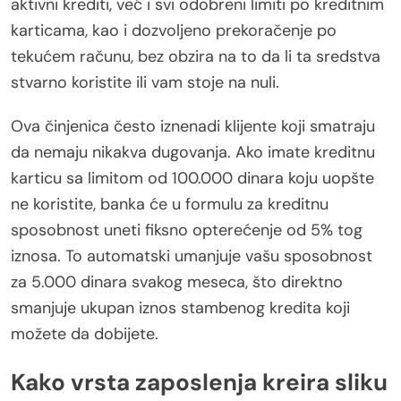
aktivni krediti, već i svi odobreni limiti po kreditnim
karticama, kao i dozvoljeno prekoračenje po
tekućem računu, bez obzira na to da li ta sredstva
stvarno koristite ili vam stoje na nuli.
Ova činjenica često iznenadi klijente koji smatraju
da nemaju nikakva dugovanja. Ako imate kreditnu
karticu sa limitom od 100.000 dinara koju uopšte
ne koristite, banka će u formulu za kreditnu
sposobnost uneti fiksno opterećenje od 5% tog
iznosa. To automatski umanjuje vašu sposobnost
za 5.000 dinara svakog meseca, što direktno
smanjuje ukupan iznos stambenog kredita koji
možete da dobijete.
Kako vrsta zaposlenja kreira sliku