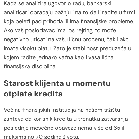
Kada se analizira ugovor o radu, bankarski
analitičari obraćaju pažnju i na to da li radite u firmi
koja beleži pad prihoda ili ima finansijske probleme.
Ako vaš poslodavac ima loš rejting, to može
negativno uticati na vašu ličnu procenu, čak i ako
imate visoku platu. Zato je stabilnost preduzeća u
kojem radite jednako važna kao i vaša lična
finansijska disciplina.
Starost klijenta u momentu
otplate kredita
Većina finansijskih institucija na našem tržištu
zahteva da korisnik kredita u trenutku zatvaranja
poslednje mesečne obaveze nema više od 65 ili
maksimalno 70 godina života.