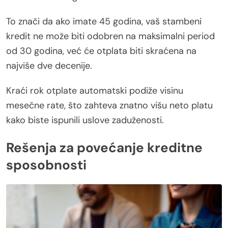
To znači da ako imate 45 godina, vaš stambeni
kredit ne može biti odobren na maksimalni period
od 30 godina, već će otplata biti skraćena na
najviše dve decenije.
Kraći rok otplate automatski podiže visinu
mesečne rate, što zahteva znatno višu neto platu
kako biste ispunili uslove zaduženosti.
Rešenja za povećanje kreditne
sposobnosti