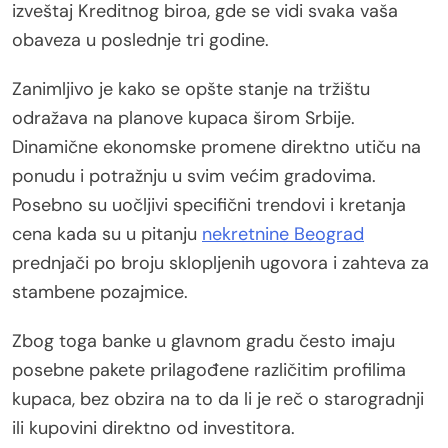
izveštaj Kreditnog biroa, gde se vidi svaka vaša
obaveza u poslednje tri godine.
Zanimljivo je kako se opšte stanje na tržištu
odražava na planove kupaca širom Srbije.
Dinamične ekonomske promene direktno utiču na
ponudu i potražnju u svim većim gradovima.
Posebno su uočljivi specifični trendovi i kretanja
cena kada su u pitanju
nekretnine Beograd
prednjači po broju sklopljenih ugovora i zahteva za
stambene pozajmice.
Zbog toga banke u glavnom gradu često imaju
posebne pakete prilagođene različitim profilima
kupaca, bez obzira na to da li je reč o starogradnji
ili kupovini direktno od investitora.