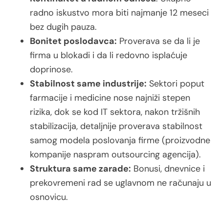
radno iskustvo mora biti najmanje 12 meseci
bez dugih pauza.
Bonitet poslodavca:
Proverava se da li je
firma u blokadi i da li redovno isplaćuje
doprinose.
Stabilnost same industrije:
Sektori poput
farmacije i medicine nose najniži stepen
rizika, dok se kod IT sektora, nakon tržišnih
stabilizacija, detaljnije proverava stabilnost
samog modela poslovanja firme (proizvodne
kompanije naspram outsourcing agencija).
Struktura same zarade:
Bonusi, dnevnice i
prekovremeni rad se uglavnom ne računaju u
osnovicu.