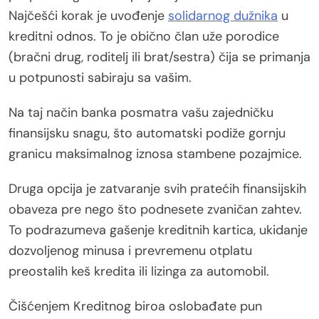
Najčešći korak je uvođenje
solidarnog dužnika
u
kreditni odnos. To je obično član uže porodice
(bračni drug, roditelj ili brat/sestra) čija se primanja
u potpunosti sabiraju sa vašim.
Na taj način banka posmatra vašu zajedničku
finansijsku snagu, što automatski podiže gornju
granicu maksimalnog iznosa stambene pozajmice.
Druga opcija je zatvaranje svih pratećih finansijskih
obaveza pre nego što podnesete zvaničan zahtev.
To podrazumeva gašenje kreditnih kartica, ukidanje
dozvoljenog minusa i prevremenu otplatu
preostalih keš kredita ili lizinga za automobil.
Čišćenjem Kreditnog biroa oslobađate pun