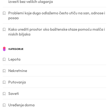
izvesti bez velikih ulaganja
Problemi koje dugo odlažemo često utiču na san, odnose i
posao
Kako urediti prostor oko baštenske staze pomoću malča i
niskih biljaka
KATEGORIJE
Lepota
Nekretnine
Putovanja
Saveti
Uređenje doma