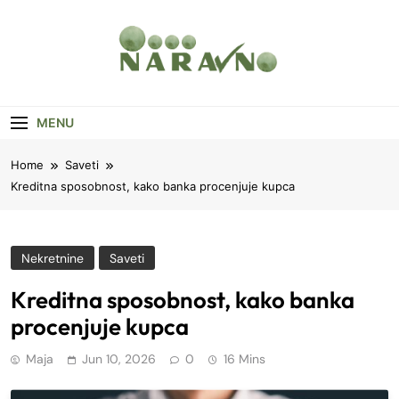
Skip
to
content
Naravno
Vesti, Saveti, Zanimljivosti
MENU
Home
Saveti
Kreditna sposobnost, kako banka procenjuje kupca
Nekretnine
Saveti
Kreditna sposobnost, kako banka
procenjuje kupca
Maja
Jun 10, 2026
0
16 Mins