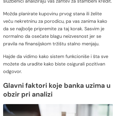
službenici analiziraju vaš zahtev za stambeni kredit.
Možda planirate kupovinu prvog stana ili želite
veću nekretninu za porodicu, pa vas zanima kako
da se najbolje pripremite za taj korak. Sasvim je
normalno da osećate blagu neizvesnost jer se
pravila na finansijskom tržištu stalno menjaju.
Hajde da vidimo kako sistem funkcioniše i šta sve
možete da uradite kako biste osigurali pozitivan
odgovor.
Glavni faktori koje banka uzima u
obzir pri analizi