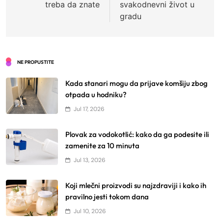
treba da znate
svakodnevni život u
gradu
NE PROPUSTITE
Kada stanari mogu da prijave komšiju zbog
otpada u hodniku?
Jul 17, 2026
Plovak za vodokotlić: kako da ga podesite ili
zamenite za 10 minuta
Jul 13, 2026
Koji mlečni proizvodi su najzdraviji i kako ih
pravilno jesti tokom dana
Jul 10, 2026