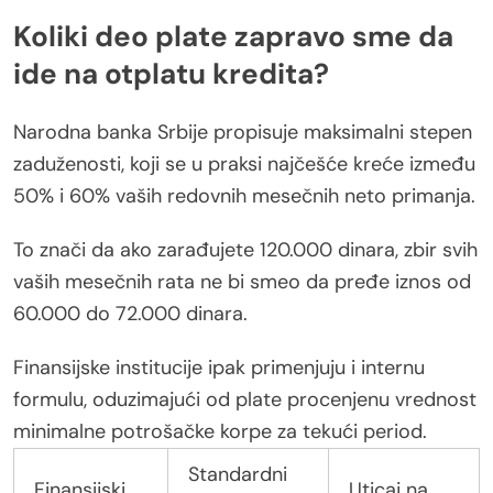
Koliki deo plate zapravo sme da
ide na otplatu kredita?
Narodna banka Srbije propisuje maksimalni stepen
zaduženosti, koji se u praksi najčešće kreće između
50% i 60% vaših redovnih mesečnih neto primanja.
To znači da ako zarađujete 120.000 dinara, zbir svih
vaših mesečnih rata ne bi smeo da pređe iznos od
60.000 do 72.000 dinara.
Finansijske institucije ipak primenjuju i internu
formulu, oduzimajući od plate procenjenu vrednost
minimalne potrošačke korpe za tekući period.
Standardni
Finansijski
Uticaj na