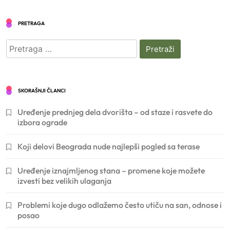
PRETRAGA
Pretraga
za:
SKORAŠNJI ČLANCI
Uređenje prednjeg dela dvorišta – od staze i rasvete do
izbora ograde
Koji delovi Beograda nude najlepši pogled sa terase
Uređenje iznajmljenog stana – promene koje možete
izvesti bez velikih ulaganja
Problemi koje dugo odlažemo često utiču na san, odnose i
posao