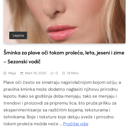
Lepota
Šminka za plave oči tokom proleća, leta, jeseni i zime
– Sezonski vodič
Maja
Mart 18, 2025
0
18 Mins
Plave oči često se smatraju najprivlačnijom bojom očiju, a
pravilna šminka može dodatno naglasiti njihovu prirodnu
lepotu. Kako se godišnja doba menjaju, tako se menjaju i
trendovi i proizovdi za pripremu lica, što pruža priliku za
eksperimentisanje sa različitim bojama, teksturama i
tehnikama. Boje i teksture koje deluju sveže i prirodno
tokom proleća možda neće …
Pročitaj više