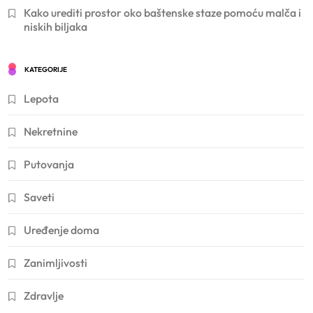
Kako urediti prostor oko baštenske staze pomoću malča i
niskih biljaka
KATEGORIJE
Lepota
Nekretnine
Putovanja
Saveti
Uređenje doma
Zanimljivosti
Zdravlje