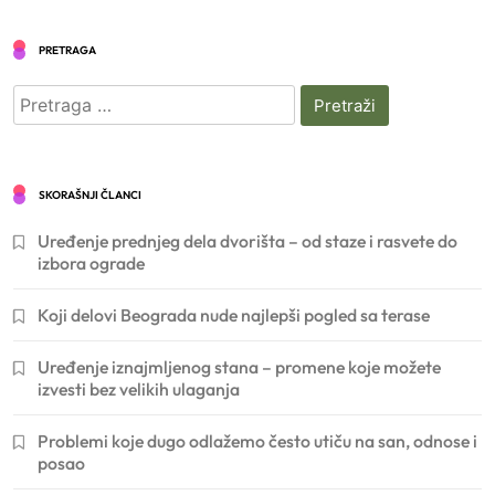
PRETRAGA
Pretraga
za:
SKORAŠNJI ČLANCI
Uređenje prednjeg dela dvorišta – od staze i rasvete do
izbora ograde
Koji delovi Beograda nude najlepši pogled sa terase
Uređenje iznajmljenog stana – promene koje možete
izvesti bez velikih ulaganja
Problemi koje dugo odlažemo često utiču na san, odnose i
posao