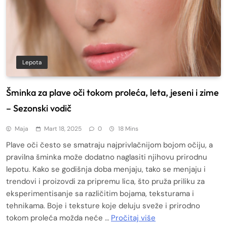
Lepota
Šminka za plave oči tokom proleća, leta, jeseni i zime
– Sezonski vodič
Maja
Mart 18, 2025
0
18 Mins
Plave oči često se smatraju najprivlačnijom bojom očiju, a
pravilna šminka može dodatno naglasiti njihovu prirodnu
lepotu. Kako se godišnja doba menjaju, tako se menjaju i
trendovi i proizovdi za pripremu lica, što pruža priliku za
eksperimentisanje sa različitim bojama, teksturama i
tehnikama. Boje i teksture koje deluju sveže i prirodno
tokom proleća možda neće …
Pročitaj više