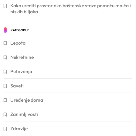
Kako urediti prostor oko baštenske staze pomoću malča i
niskih biljaka
KATEGORIJE
Lepota
Nekretnine
Putovanja
Saveti
Uređenje doma
Zanimljivosti
Zdravlje