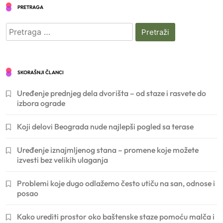
PRETRAGA
Pretraga
za:
SKORAŠNJI ČLANCI
Uređenje prednjeg dela dvorišta – od staze i rasvete do
izbora ograde
Koji delovi Beograda nude najlepši pogled sa terase
Uređenje iznajmljenog stana – promene koje možete
izvesti bez velikih ulaganja
Problemi koje dugo odlažemo često utiču na san, odnose i
posao
Kako urediti prostor oko baštenske staze pomoću malča i