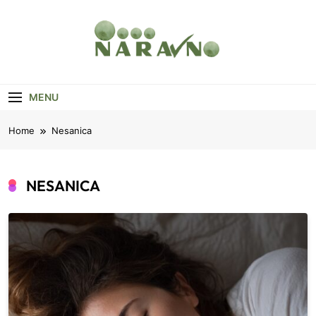
Skip
to
content
Naravno
Vesti, Saveti, Zanimljivosti
MENU
Home
Nesanica
NESANICA