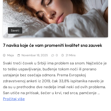
Saveti
7 navika koje će vam promeniti kvalitet sna zauvek
Maja
Novembar 18, 2025
0
21 Mins
Svaki treći čovek u Srbiji ima problem sa snom. Najčešće je
to teško uspavljivanje, buđenje tokom noći ili prerano
ustajanje bez osećaja odmora. Prema Evropskoj
zdravstvenoj anketi iz 2019, čak 33,8% ispitanika navelo je
da su u prethodne dve nedelje imali neki od ovih problema.
San utiče na pritisak, šećer u krvi, rad srca, pamćenje …
Pročitaj više