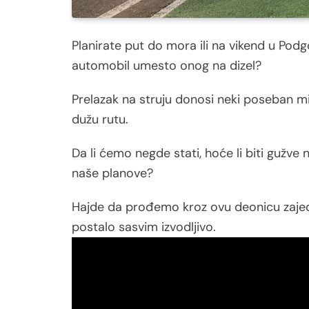
Planirate put do mora ili na vikend u Podg
automobil umesto onog na dizel?
Prelazak na struju donosi neki poseban mir
dužu rutu.
Da li ćemo negde stati, hoće li biti gužve n
naše planove?
Hajde da prođemo kroz ovu deonicu zajedno
postalo sasvim izvodljivo.