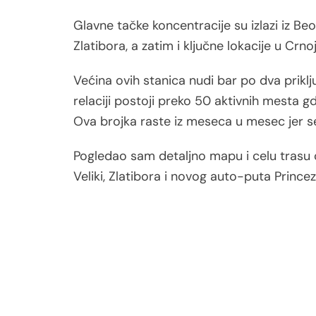
Glavne tačke koncentracije su izlazi iz Beo
Zlatibora, a zatim i ključne lokacije u Crnoj
Većina ovih stanica nudi bar po dva prikl
relaciji postoji preko 50 aktivnih mesta 
Ova brojka raste iz meseca u mesec jer se
Pogledao sam detaljno mapu i celu trasu
Veliki, Zlatibora i novog auto-puta Princez