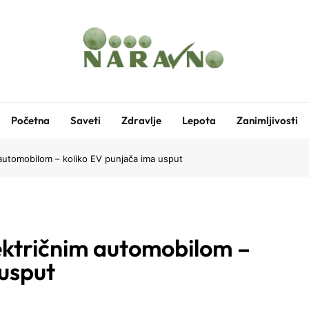
Naravno
Vesti, Saveti, Zanimljivosti
Početna
Saveti
Zdravlje
Lepota
Zanimljivosti
automobilom – koliko EV punjača ima usput
ektričnim automobilom –
 usput