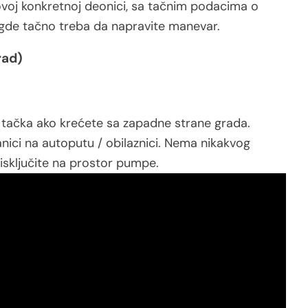
ovoj konkretnoj deonici, sa tačnim podacima o
 gde tačno treba da napravite manevar.
rad)
 tačka ako krećete sa zapadne strane grada.
anici na autoputu / obilaznici. Nema nikakvog
 isključite na prostor pumpe.