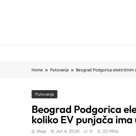
Skip
to
content
Home
Putovanja
Beograd Podgorica električnim 
Putovanja
Beograd Podgorica el
koliko EV punjača ima
Maja
Jun 4, 2026
0
20 Mins