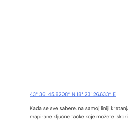
43° 36′ 45.8208″ N 18° 23′ 26.633″ E
Kada se sve sabere, na samoj liniji kreta
mapirane ključne tačke koje možete iskoris