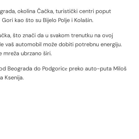
grada, okolina Čačka, turistički centri poput
 Gori kao što su Bijelo Polje i Kolašin.
jučka, što znači da u svakom trenutku na ovoj
gde vaš automobil može dobiti potrebnu energiju.
 mreža ubrzano širi.
 od Beograda do Podgoricе preko auto-puta Miloš
a Ksenija.