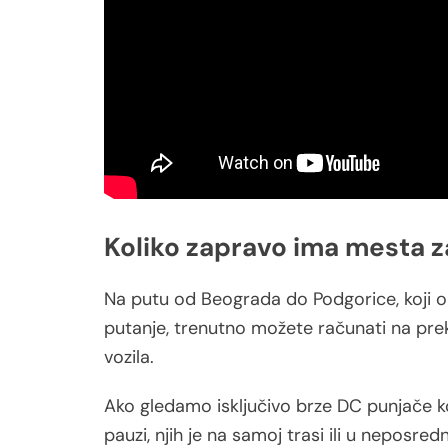
Koliko zapravo ima mesta za
Na putu od Beograda do Podgorice, koji o
putanje, trenutno možete računati na prek
vozila.
Ako gledamo isključivo brze DC punjače ko
pauzi, njih je na samoj trasi ili u neposred