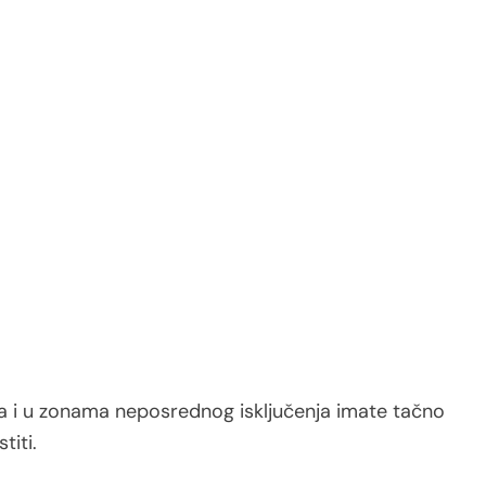
nja i u zonama neposrednog isključenja imate tačno
titi.