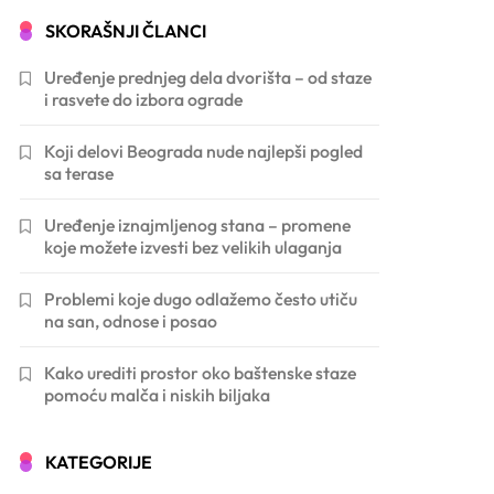
SKORAŠNJI ČLANCI
Uređenje prednjeg dela dvorišta – od staze
i rasvete do izbora ograde
Koji delovi Beograda nude najlepši pogled
sa terase
Uređenje iznajmljenog stana – promene
koje možete izvesti bez velikih ulaganja
Problemi koje dugo odlažemo često utiču
na san, odnose i posao
Kako urediti prostor oko baštenske staze
pomoću malča i niskih biljaka
KATEGORIJE