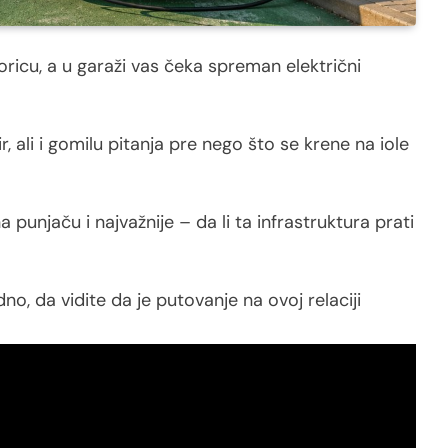
oricu, a u garaži vas čeka spreman električni
, ali i gomilu pitanja pre nego što se krene na iole
a punjaču i najvažnije – da li ta infrastruktura prati
, da vidite da je putovanje na ovoj relaciji