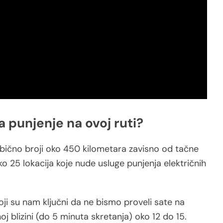
 punjenje na ovoj ruti?
bično broji oko 450 kilometara zavisno od tačne
o 25 lokacija koje nude usluge punjenja električnih
ji su nam ključni da ne bismo proveli sate na
noj blizini (do 5 minuta skretanja) oko 12 do 15.